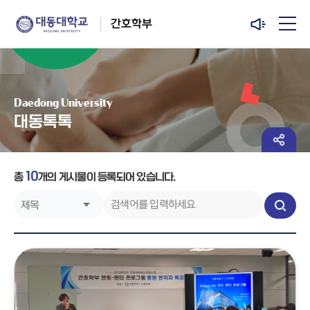
간호학부
Daedong University
대동톡톡
10
총
개
의 게시물이 등록되어 있습니다.
검
색